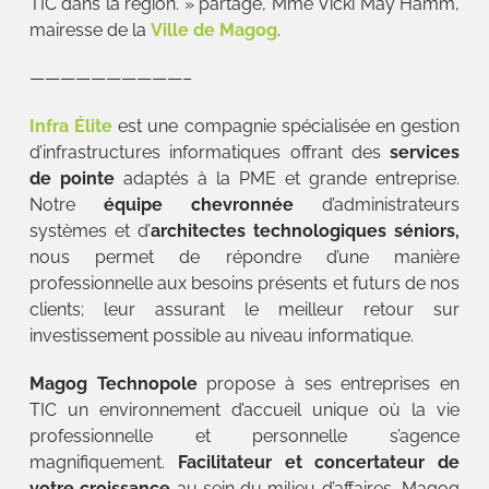
TIC dans la région. » partage, Mme Vicki May Hamm,
mairesse de la
Ville de Magog
.
——————————–
Infra Élite
est une compagnie spécialisée en gestion
d’infrastructures informatiques offrant des
services
de pointe
adaptés à la PME et grande entreprise.
Notre
équipe chevronnée
d’administrateurs
systèmes et d’
architectes technologiques séniors,
nous permet de répondre d’une manière
professionnelle aux besoins présents et futurs de nos
clients; leur assurant le meilleur retour sur
investissement possible au niveau informatique.
Magog Technopole
propose à ses entreprises en
TIC un environnement d’accueil unique où la vie
professionnelle et personnelle s’agence
magnifiquement.
Facilitateur et concertateur de
votre croissance
au sein du milieu d’affaires, Magog