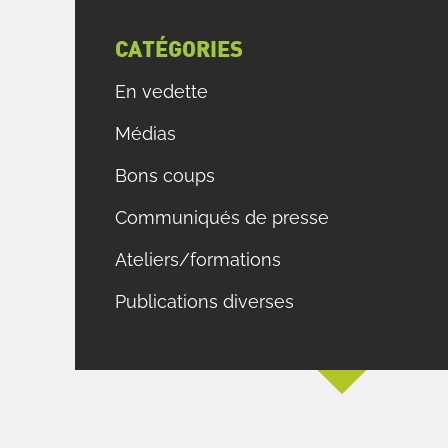
CATÉGORIES
e
e
En vedette
s
Médias
s
s
Bons coups
n
Communiqués de presse
Ateliers/formations
e
Publications diverses