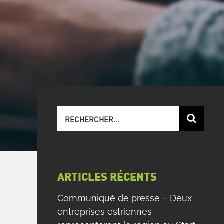
Recherche
sur
le
site
:
ARTICLES RÉCENTS
Communiqué de presse – Deux
entreprises estriennes