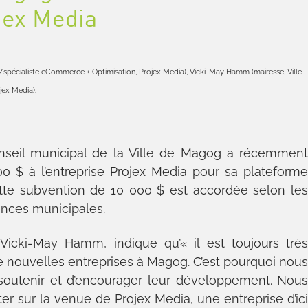
jex Media
/spécialiste eCommerce + Optimisation, Projex Media), Vicki-May Hamm (mairesse, Ville
jex Media).
seil municipal de la Ville de Magog a récemmen
0 $ à l’entreprise Projex Media pour sa plateform
ette subvention de 10 000 $ est accordée selon le
ences municipales.
icki-May Hamm, indique qu’« il est toujours trè
de nouvelles entreprises à Magog. C’est pourquoi nou
 soutenir et d’encourager leur développement. Nou
 sur la venue de Projex Media, une entreprise d’ic