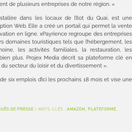
lient de plusieurs entreprises de notre région. »
stallée dans les locaux de l’îlot du Quai, est un
ption Web. Elle a créé un portail qui permet la vent
servation en ligne. xPayrience regroupe des entreprise
s domaines touristiques tels que l’hébergement, le
oine, les activités familiales, la restauration, le
bien plus. Projex Media décrit sa plateforme clé e
 secteur du loisir et du divertissement ».
 de six emplois d’ici les prochains 18 mois et vise un
UÉS DE PRESSE
|
MOTS-CLÉS :
AMAZON
,
PLATEFORME
,