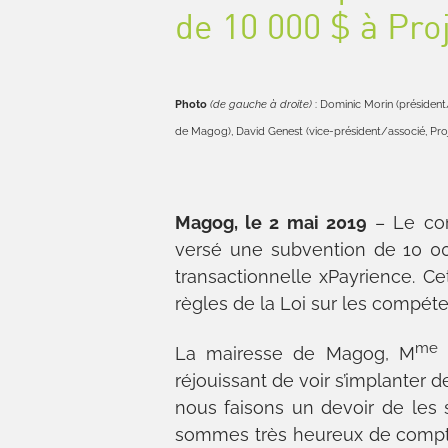
de 10 000 $ à Pro
Photo
(de gauche à droite)
: Dominic Morin (président
de Magog), David Genest (vice-président/associé, Pro
Magog, le 2 mai 2019
– Le con
versé une subvention de 10 00
transactionnelle xPayrience. C
règles de la Loi sur les compét
me
La mairesse de Magog, M
V
réjouissant de voir s’implanter 
nous faisons un devoir de les
sommes très heureux de compter