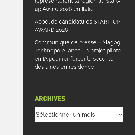
représenteront la région au Start-
up Award 2026 en Italie
Appel de candidatures START-UP
AWARD 2026
Communiqué de presse – Magog
Technopole lance un projet pilote
en IA pour renforcer la sécurité
des aînés en résidence
t
e
s
ARCHIVES
s
Archives
s
s
i