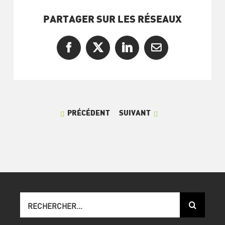
PARTAGER SUR LES RÉSEAUX
Facebook
X
LinkedIn
Courriel
PRÉCÉDENT
SUIVANT
Recherche
sur
le