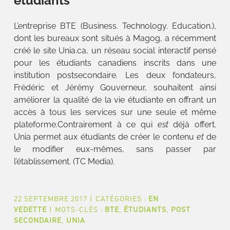
étudiants
L’entreprise BTE (Business. Technology. Education.),
dont les bureaux sont situés à Magog, a récemment
créé le site Unia.ca, un réseau social interactif pensé
pour les étudiants canadiens inscrits dans une
institution postsecondaire. Les deux fondateurs,
Frédéric et Jérémy Gouverneur, souhaitent ainsi
améliorer la qualité de la vie étudiante en offrant un
accès à tous les services sur une seule et même
plateforme.Contrairement à ce qui
est
déjà offert.
Unia permet aux étudiants de créer le contenu
et
de
le modifier eux-mêmes, sans passer par
l’établissement. (TC Media).
22 SEPTEMBRE 2017
|
CATÉGORIES :
EN
VEDETTE
|
MOTS-CLÉS :
BTE
,
ÉTUDIANTS
,
POST
SECONDAIRE
,
UNIA