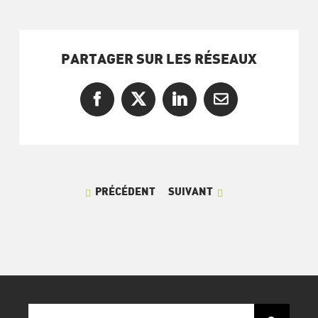
PARTAGER SUR LES RÉSEAUX
Facebook
X
LinkedIn
Courriel
PRÉCÉDENT
SUIVANT
Recherche