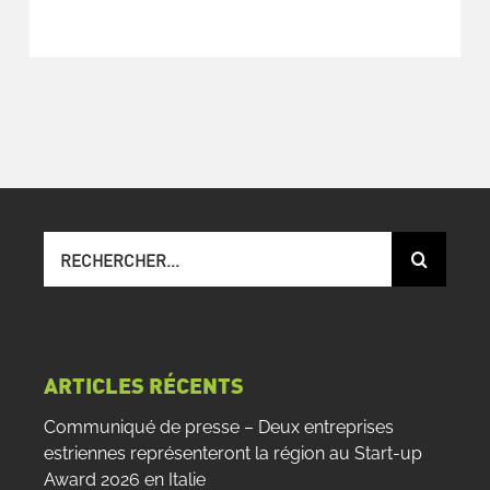
Recherche
sur
le
site
:
ARTICLES RÉCENTS
Communiqué de presse – Deux entreprises
estriennes représenteront la région au Start-up
Award 2026 en Italie