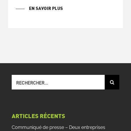
EN SAVOIR PLUS
Recherche
sur
le
site
:
ARTICLES RÉCENTS
Communiqué de presse – Deux entreprises