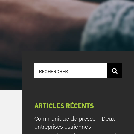
Recherche
sur
le
site
:
ARTICLES RÉCENTS
Communiqué de presse – Deux
entreprises estriennes