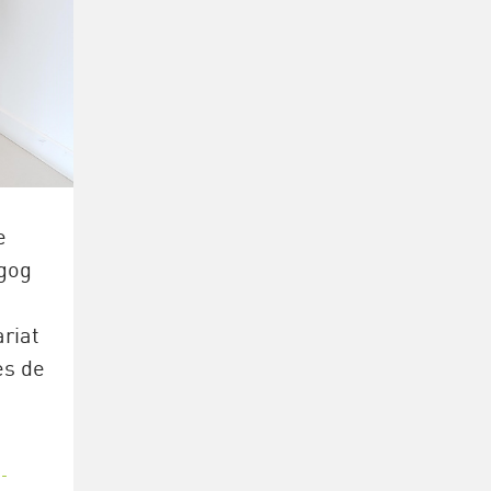
e
gog
ariat
es de
-