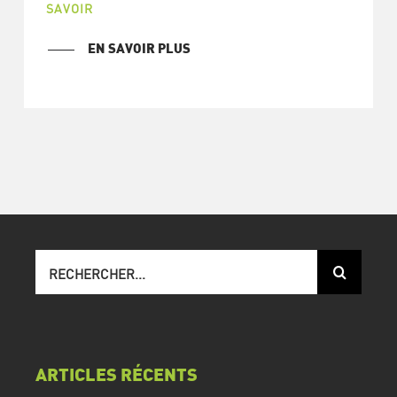
SAVOIR
EN SAVOIR PLUS
Recherche
sur
le
site
:
ARTICLES RÉCENTS