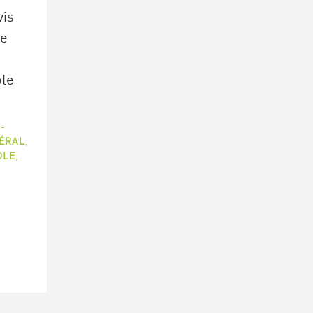
is
Le
le
-
ÉRAL
,
OLE
,