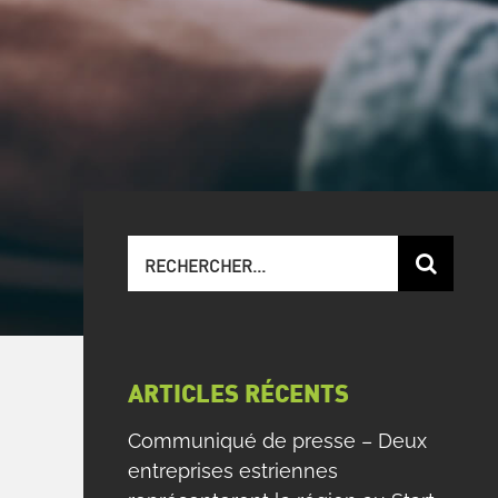
Recherche
sur
le
site
:
ARTICLES RÉCENTS
Communiqué de presse – Deux
entreprises estriennes