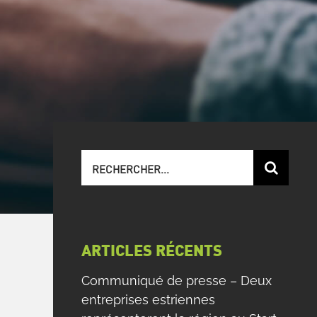
Recherche
sur
le
site
:
ARTICLES RÉCENTS
Communiqué de presse – Deux
entreprises estriennes