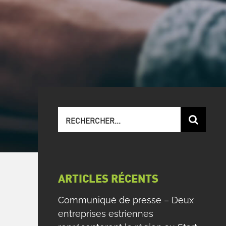
Recherche
sur
le
site
:
ARTICLES RÉCENTS
Communiqué de presse – Deux
entreprises estriennes