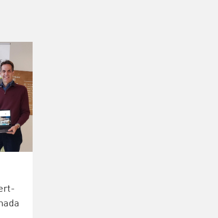
ert-
anada