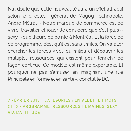
Nul doute que cette nouveauté aura un effet attractif
selon le directeur général de Magog Technopole,
André Métras. «Notre marque de commerce est de
vivre, travailler et jouer. Je considère que c’est plus «
sexy » que l’heure de pointe à Montréal. Et la force de
ce programme, c’est qu’il est sans limites. On va aller
chercher les forces vives du milieu et découvrir les
multiples ressources qui existent pour l’enrichir de
façon continue. Ce modèle est même exportable. Et
pourquoi ne pas s’amuser en imaginant une rue
Principale en forme et en santé», conclut le DG.
7 FÉVRIER 2018
|
CATÉGORIES :
EN VEDETTE
|
MOTS-
CLÉS :
PROGRAMME
,
RESSOURCES HUMAINES
,
SEXY
,
VIA L’ATTITUDE