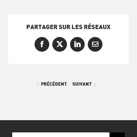
PARTAGER SUR LES RÉSEAUX
Facebook
X
LinkedIn
Courriel
PRÉCÉDENT
SUIVANT
Recherche