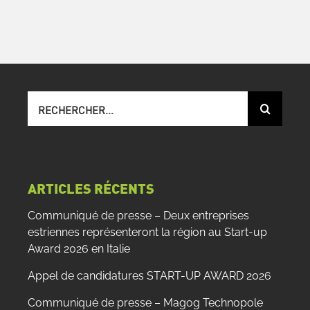
Recherche
sur
le
site
:
ARTICLES RÉCENTS
Communiqué de presse – Deux entreprises
estriennes représenteront la région au Start-up
Award 2026 en Italie
Appel de candidatures START-UP AWARD 2026
Communiqué de presse – Magog Technopole