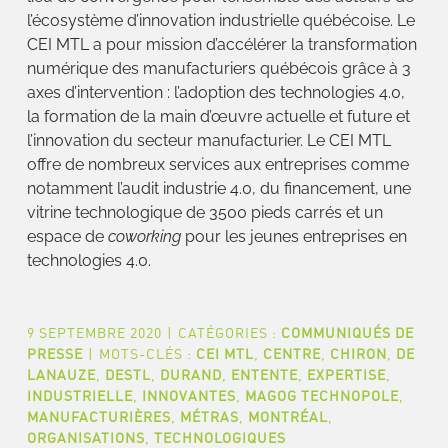
l’écosystème d’innovation industrielle québécoise. Le
CEI MTL a pour mission d’accélérer la transformation
numérique des manufacturiers québécois grâce à 3
axes d’intervention : l’adoption des technologies 4.0,
la formation de la main d’œuvre actuelle et future et
l’innovation du secteur manufacturier. Le CEI MTL
offre de nombreux services aux entreprises comme
notamment l’audit industrie 4.0, du financement, une
vitrine technologique de 3500 pieds carrés et un
espace de
coworking
pour les jeunes entreprises en
technologies 4.0.
9 SEPTEMBRE 2020
|
CATÉGORIES :
COMMUNIQUÉS DE
PRESSE
|
MOTS-CLÉS :
CEI MTL
,
CENTRE
,
CHIRON
,
DE
LANAUZE
,
DESTL
,
DURAND
,
ENTENTE
,
EXPERTISE
,
INDUSTRIELLE
,
INNOVANTES
,
MAGOG TECHNOPOLE
,
MANUFACTURIÈRES
,
MÉTRAS
,
MONTRÉAL
,
ORGANISATIONS
,
TECHNOLOGIQUES