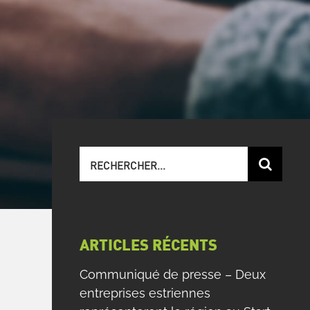
Recherche
sur
le
site
:
ARTICLES RÉCENTS
Communiqué de presse – Deux
entreprises estriennes