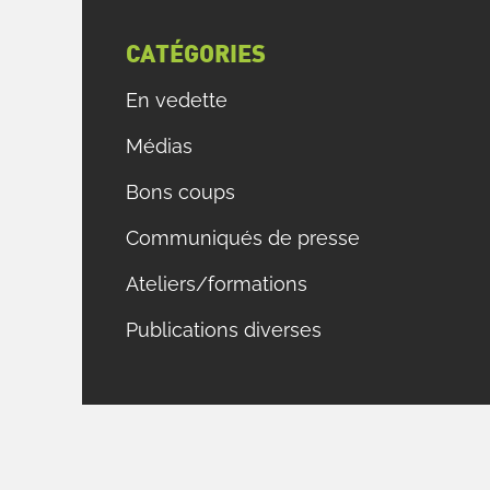
t
CATÉGORIES
i
s
En vedette
,
Médias
s
e
Bons coups
a
e
Communiqués de presse
Ateliers/formations
t
Publications diverses
e
e
e
n