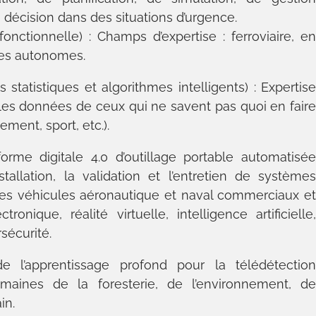
a décision dans des situations d’urgence.
fonctionnelle) : Champs d’expertise : ferroviaire, e
les autonomes.
s statistiques et algorithmes intelligents) : Expertis
 les données de ceux qui ne savent pas quoi en fair
ment, sport, etc.).
-forme digitale 4.0 d’outillage portable automatisé
stallation, la validation et l’entretien de système
 les véhicules aéronautique et naval commerciaux e
ctronique, réalité virtuelle, intelligence artificielle
sécurité.
 de l’apprentissage profond pour la télédétectio
maines de la foresterie, de l’environnement, d
in.