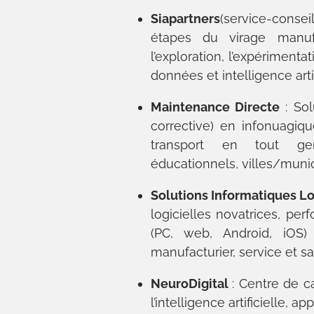
Siapartners
(service-conse
étapes du virage manufa
l’exploration, l’expérimenta
données et intelligence artif
Maintenance Directe
: So
corrective) en infonuagiqu
transport en tout genr
éducationnels, villes/municip
Solutions Informatiques L
logicielles novatrices, per
(PC, web, Android, iOS) 
manufacturier, service et sa
NeuroDigital
: Centre de 
l’intelligence artificielle, a