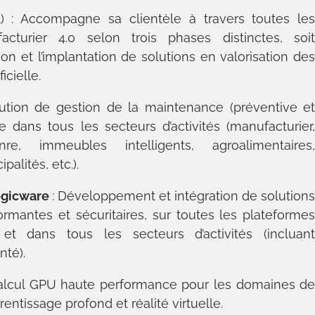
il) : Accompagne sa clientèle à travers toutes le
cturier 4.0 selon trois phases distinctes, soi
tion et l’implantation de solutions en valorisation de
icielle.
lution de gestion de la maintenance (préventive e
e dans tous les secteurs d’activités (manufacturier
e, immeubles intelligents, agroalimentaires
alités, etc.).
ogicware
: Développement et intégration de solution
formantes et sécuritaires, sur toutes les plateforme
et dans tous les secteurs d’activités (incluan
nté).
calcul GPU haute performance pour les domaines d
pprentissage profond et réalité virtuelle.