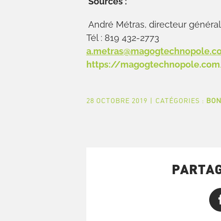
Sources :
André Métras, directeur génér
Tél : 819 432-2773
a.metras@magogtechnopole.c
https://magogtechnopole.co
28 OCTOBRE 2019
|
CATÉGORIES :
BON
PARTAG