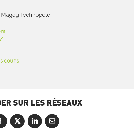
al Magog Technopole
om
m/
S COUPS
ER SUR LES RÉSEAUX
Facebook
X
LinkedIn
Courriel