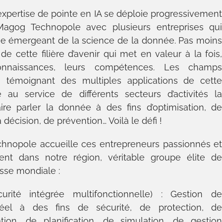
xpertise de pointe en IA se déploie progressivemen
gog Technopole avec plusieurs entreprises qu
e émergeant de la science de la donnée. Pas moin
de cette filière d’avenir qui met en valeur à la fois
connaissances, leurs compétences. Les champ
, témoignant des multiples applications de cett
au service de différents secteurs d’activités l
aire parler la donnée à des fins d’optimisation, d
a décision, de prévention… Voilà le défi !
chnopole accueille ces entrepreneurs passionnés e
ent dans notre région, véritable groupe élite d
sse mondiale :
curité intégrée multifonctionnelle) : Gestion d
réel à des fins de sécurité, de protection, d
tion, de planification, de simulation, de gestio