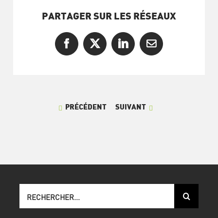
PARTAGER SUR LES RÉSEAUX
Facebook
X
LinkedIn
Courriel
PRÉCÉDENT
SUIVANT
Recherche
sur
le