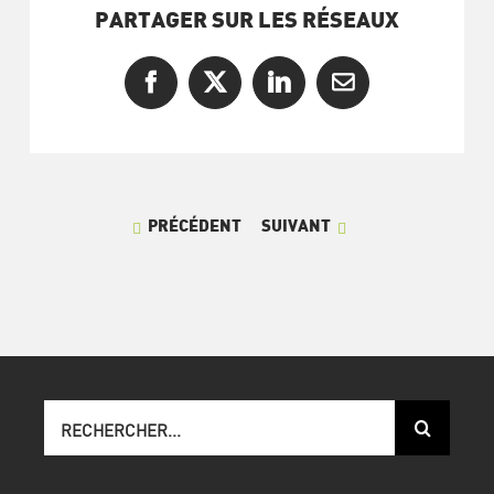
PARTAGER SUR LES RÉSEAUX
Facebook
X
LinkedIn
Courriel
PRÉCÉDENT
SUIVANT
Recherche
sur
le
site