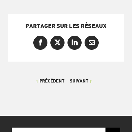
PARTAGER SUR LES RÉSEAUX
Facebook
X
LinkedIn
Courriel
PRÉCÉDENT
SUIVANT
Recherche