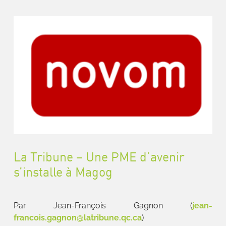
La Tribune – Une PME d’avenir
s’installe à Magog
Par Jean-François Gagnon (
jean-
francois.gagnon@latribune.qc.ca
)