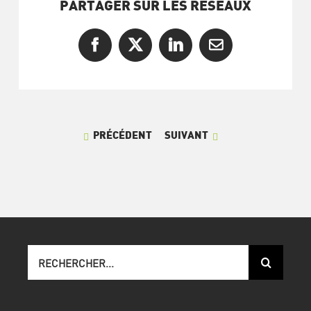
PARTAGER SUR LES RÉSEAUX
Facebook
X
LinkedIn
Courriel
PRÉCÉDENT
SUIVANT
Recherche
sur
le
site