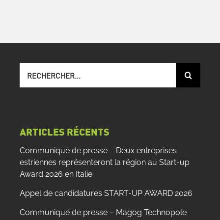
Recherche
sur
le
site
:
ARTICLES RÉCENTS
Communiqué de presse – Deux entreprises
estriennes représenteront la région au Start-up
Award 2026 en Italie
Appel de candidatures START-UP AWARD 2026
Communiqué de presse – Magog Technopole