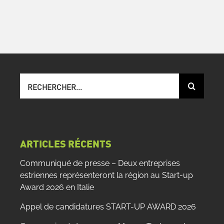
Recherche
sur
le
site
:
ARTICLES RÉCENTS
Communiqué de presse – Deux entreprises
estriennes représenteront la région au Start-up
Award 2026 en Italie
Appel de candidatures START-UP AWARD 2026