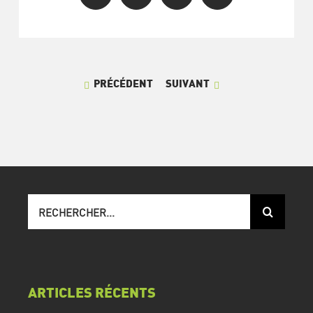
PRÉCÉDENT
SUIVANT
Recherche
sur
le
site
:
ARTICLES RÉCENTS