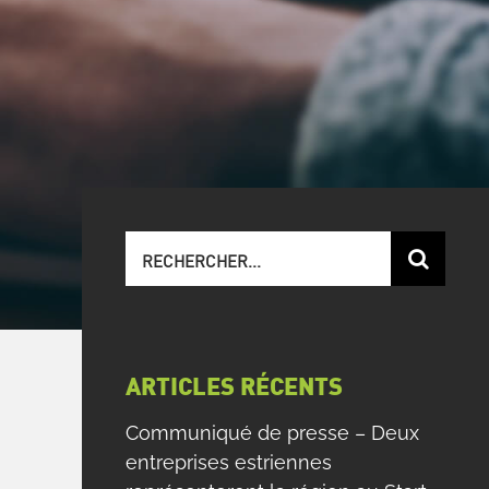
Recherche
sur
le
site
:
ARTICLES RÉCENTS
Communiqué de presse – Deux
entreprises estriennes