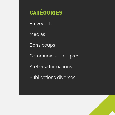
s
CATÉGORIES
e
En vedette
,
Médias
Bons coups
Communiqués de presse
e
Ateliers/formations
À
e
Publications diverses
t
«
r