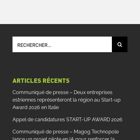
Recherche
sur
le
site
:
ARTICLES RÉCENTS
Communiqué de presse – Deux entreprises
estriennes représenteront la région au Start-up
Award 2026 en Italie
Appel de candidatures START-UP AWARD 2026
Communiqué de presse – Magog Technopole
lance un projet pilote en IA pour renforcer la