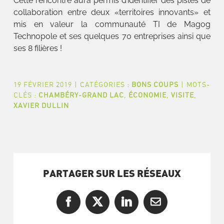
Cette rencontre aura permis d’identifier des pistes de
collaboration entre deux «territoires innovants» et
mis en valeur la communauté TI de Magog
Technopole et ses quelques 70 entreprises ainsi que
ses 8 filières !
19 FÉVRIER 2019
|
CATÉGORIES :
BONS COUPS
|
MOTS-
CLÉS :
CHAMBÉRY-GRAND LAC
,
ÉCONOMIE
,
VISITE
,
XAVIER DULLIN
PARTAGER SUR LES RÉSEAUX
Facebook
X
LinkedIn
Courriel