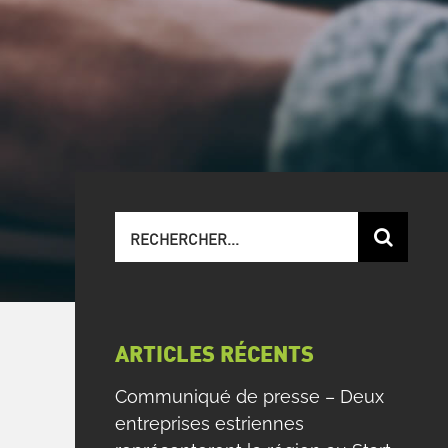
Recherche
sur
le
site
:
ARTICLES RÉCENTS
Communiqué de presse – Deux
entreprises estriennes