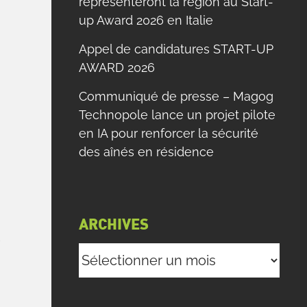
représenteront la région au Start-
up Award 2026 en Italie
Appel de candidatures START-UP
AWARD 2026
e
Communiqué de presse – Magog
s
Technopole lance un projet pilote
en IA pour renforcer la sécurité
e
des aînés en résidence
u
e
s
ARCHIVES
n
r
Archives
e