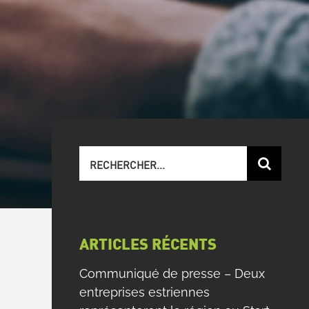
Recherche
sur
le
site
:
ARTICLES RÉCENTS
Communiqué de presse – Deux
entreprises estriennes