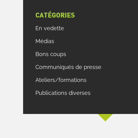
e
a
CATÉGORIES
En vedette
a
Médias
e
e
Bons coups
s
Communiqués de presse
Ateliers/formations
g
e
Publications diverses