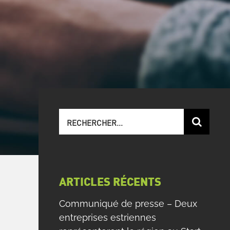
Recherche
sur
le
site
:
ARTICLES RÉCENTS
Communiqué de presse – Deux
entreprises estriennes