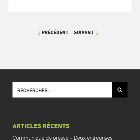
PRÉCÉDENT
SUIVANT
Recherche
sur
le
site
:
ARTICLES RÉCENTS
Communiqué de presse – Deux entreprises