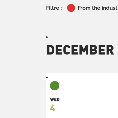
Filtre :
From the indust
DECEMBER 
WED
4