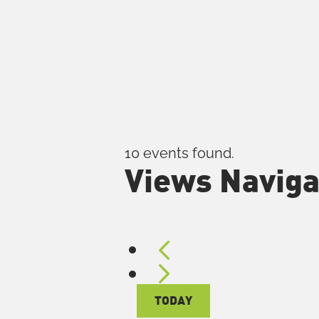
Skip
to
content
10 events found.
Views Naviga
Events
TODAY