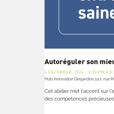
Autoréguler son mie
4 DECEMBER, 2024 - 2:00 PM
À
5
Hub Innovation Desjardins
107, rue 
Cet atelier met l'accent sur 
des compétences précieuses po