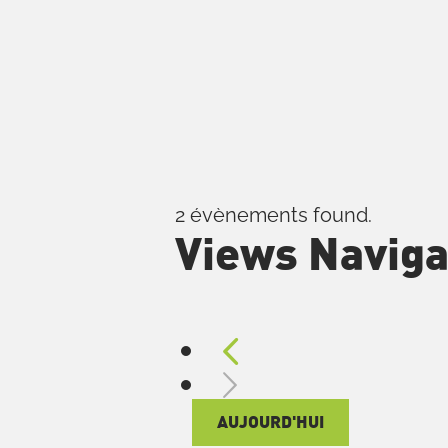
Skip
to
content
2 évènements found.
Views Naviga
Évèneme
AUJOURD'HUI