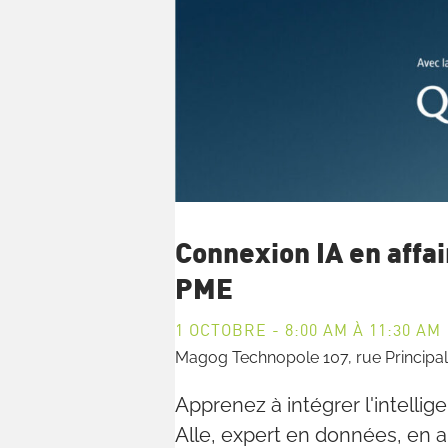
Connexion IA en affai
PME
1 OCTOBRE - 8:00 AM
À
11:30 AM
Magog Technopole
107, rue Princip
Apprenez à intégrer l'intellig
Alle, expert en données, en ana