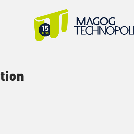
tion
nts