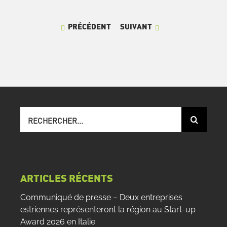
PRÉCÉDENT
SUIVANT
Recherche
sur
le
site
:
ARTICLES RÉCENTS
Communiqué de presse – Deux entreprises
estriennes représenteront la région au Start-up
Award 2026 en Italie