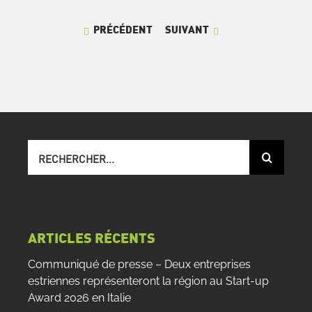
PRÉCÉDENT
SUIVANT
Recherche
sur
le
site
:
ARTICLES RÉCENTS
Communiqué de presse – Deux entreprises
estriennes représenteront la région au Start-up
Award 2026 en Italie