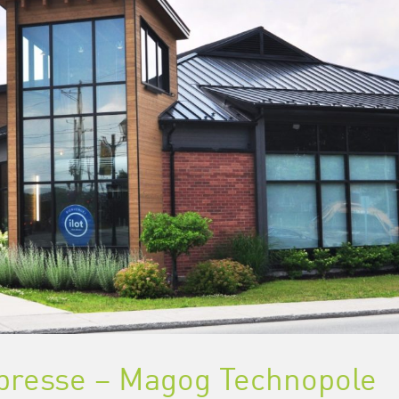
resse – Magog Technopole