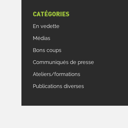
CATÉGORIES
En vedette
Médias
s
Bons coups
t
Communiqués de presse
s
Ateliers/formations
g
Publications diverses
e
.
,