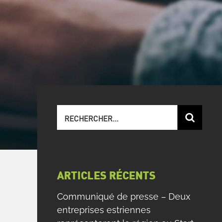
Recherche
sur
le
site
:
ARTICLES RÉCENTS
Communiqué de presse – Deux
entreprises estriennes