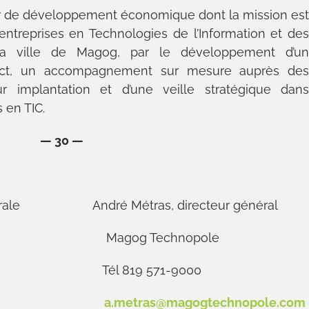
er de développement économique dont la mission es
entreprises en Technologies de l’Information et de
la ville de Magog, par le développement d’u
tinct, un accompagnement sur mesure auprès de
ur implantation et d’une veille stratégique dan
s en TIC.
— 30 —
 générale André Métras, directeur général
g Technopole
0 Tél 819 571-9000
a.metras@magogtechnopole.com