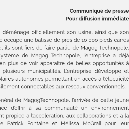
Communiqué de press
Pour diffusion immédiat
 déménagé officiellement son usine, ainsi que so
ise occupe une batisse de près de 10 000 pieds carré
ils sont fiers de faire partie de Magog Technopole
système de Magog Technopole, l’entreprise a déj
n plus de voir apparaitre de belles opportunités 
 plusieurs municipalités. L’entreprise développe e
aires autonomes permettant un accès à l’électricit
icilement connectables aux réseaux conventionnels.
énéral de MagogTechnopole, l’arrivée de cette jeun
ance d’offrir à sa communauté un environnemen
propice à l’accélération, aux collaborations et à l
e Patrick Fontaine et Mélissa McGrail pour leu