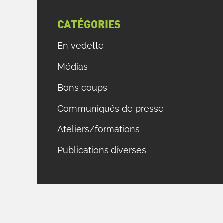
e
CATÉGORIES
e
En vedette
n
Médias
s
.
Bons coups
à
Communiqués de presse
à
t
Ateliers/formations
é
Publications diverses
e
t
a
r