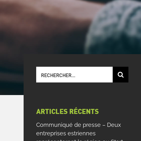
Recherche
sur
le
site
:
ARTICLES RÉCENTS
Communiqué de presse – Deux
entreprises estriennes