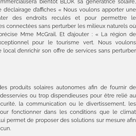
ommercialisera bientôt BLOK sa génératrice solaire
d’éclairage d’affiches « Nous voulons apporter un
enter des endroits reculés et pour permettre l
 connectées sans perturber les milieux naturels o
précise Mme McGrail. Et d’ajouter : « La région d
xceptionnel pour le tourisme vert. Nous voulon
 local d’enrichir son offre de services sans perturbe
s produits solaires autonomes afin de fournir d
n desservies ou trop dispendieuses pour être relié a
curité, la communication ou le divertissement, le
ur fonctionner dans les conditions que le clima
lui permet de proposer des solutions sur mesure afi
cun.