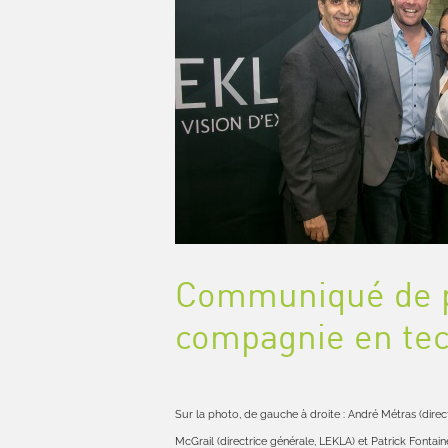
Communiqué de p
compagnie en tec
Sur la photo, de gauche à droite : André Métras (dire
McGrail (directrice générale, LEKLA) et Patrick Fontain