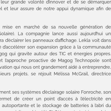
ion, leur grande volonté d’innover et de se démarque
el et leur assure de notre appui dynamique afin d
a mise en marché de sa nouvelle génération d
olaire). La compagnie lance aussi aujourd’hui u
 d’éclairer les panneaux d’affichage. Lekla voit dan
té d’accélérer son expansion grâce à la communaut
og qui gravite autour des TIC et énergies propres
ui et l’approche proactive de Magog Technopole son
vation qui nous ont grandement aidé à entreprendre
eurs projets, se réjouit Mélissa McGrail, directric
ent ses systèmes d’éclairage solaire Fonroche, so
rmet de créer un point d’accès à l’électricité e
utoportante et le stockage de batteries à l’abri d