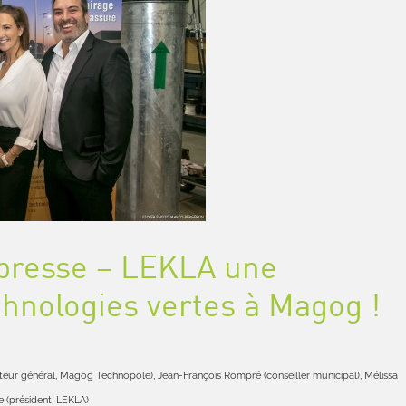
resse – LEKLA une
hnologies vertes à Magog !
cteur général, Magog Technopole), Jean-François Rompré (conseiller municipal), Mélissa
e (président, LEKLA)