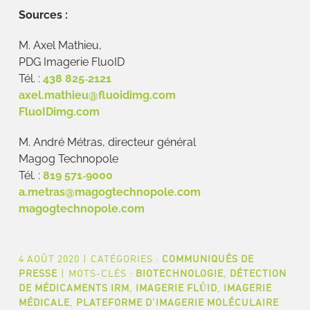
Sources :
M. Axel Mathieu,
PDG Imagerie FluoID
Tél. :
438 825‐2121
axel.mathieu@fluoidimg.com
FluoIDimg.com
M. André Métras, directeur général
Magog Technopole
Tél. :
819 571‐9000
a.metras@magogtechnopole.com
magogtechnopole.com
4 AOÛT 2020
|
CATÉGORIES :
COMMUNIQUÉS DE
PRESSE
|
MOTS-CLÉS :
BIOTECHNOLOGIE
,
DÉTECTION
DE MÉDICAMENTS IRM
,
IMAGERIE FLŮID
,
IMAGERIE
MÉDICALE
,
PLATEFORME D’IMAGERIE MOLÉCULAIRE