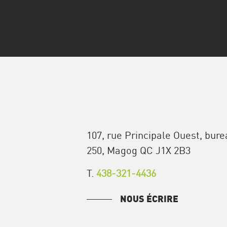
107, rue Principale Ouest, bur
250, Magog QC J1X 2B3
T.
438-321-4436
NOUS ÉCRIRE