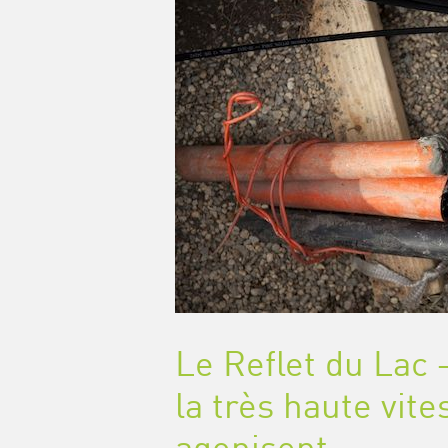
Le Reflet du Lac
la très haute vite
agonisent