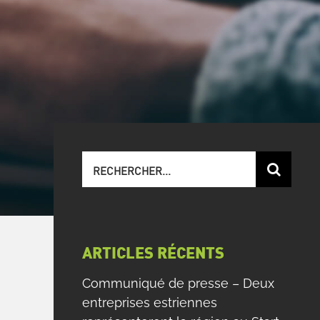
Recherche
sur
le
site
:
ARTICLES RÉCENTS
Communiqué de presse – Deux
entreprises estriennes