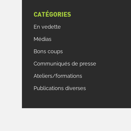
CATÉGORIES
t
En vedette
)
e
Médias
Bons coups
n
Communiqués de presse
e
t
Ateliers/formations
e
Publications diverses
n
,
e
a