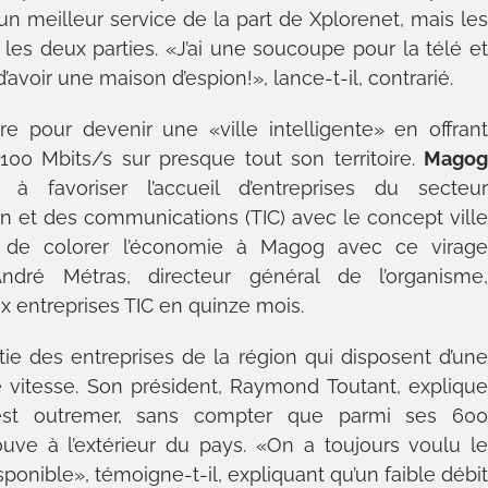
un meilleur service de la part de Xplorenet, mais le
 les deux parties. «J’ai une soucoupe pour la télé e
r d’avoir une maison d’espion!», lance-t-il, contrarié.
e pour devenir une «ville intelligente» en offran
0 Mbits/s sur presque tout son territoire.
Mago
rs à favoriser l’accueil d’entreprises du secteu
on et des communications (TIC) avec le concept vill
in de colorer l’économie à Magog avec ce virag
ndré Métras, directeur général de l’organisme
ix entreprises TIC en quinze mois.
tie des entreprises de la région qui disposent d’un
e vitesse. Son président, Raymond Toutant, expliqu
st outremer, sans compter que parmi ses 60
uve à l’extérieur du pays. «On a toujours voulu l
onible», témoigne-t-il, expliquant qu’un faible débi