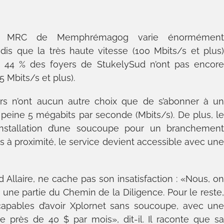
 la MRC de Memphrémagog varie énormémen
andis que la très haute vitesse (100 Mbits/s et plus
 44 % des foyers de StukelySud n’ont pas encor
5 Mbits/s et plus).
iers n’ont aucun autre choix que de s’abonner à u
à peine 5 mégabits par seconde (Mbits/s). De plus, l
l’installation d’une soucoupe pour un branchemen
bres à proximité, le service devient accessible avec un
 Allaire, ne cache pas son insatisfaction : «Nous, o
t une partie du Chemin de la Diligence. Pour le reste
capables d’avoir Xplornet sans soucoupe, avec un
e près de 40 $ par mois», dit-il. Il raconte que s