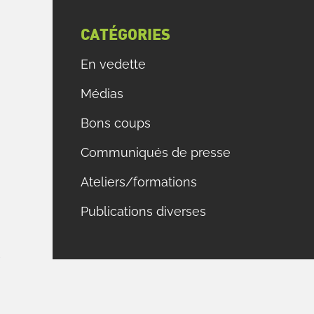
u
CATÉGORIES
En vedette
Médias
Bons coups
Communiqués de presse
Ateliers/formations
à
s
Publications diverses
r
e
u