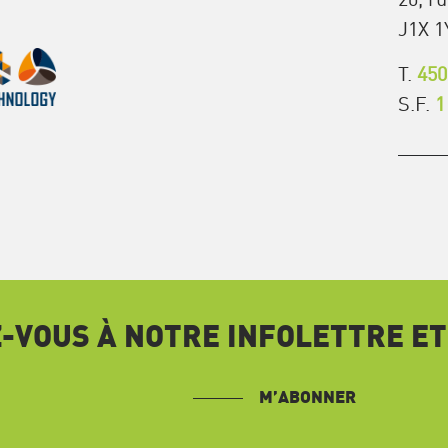
J1X 1
T.
450
S.F.
1
VOUS À NOTRE INFOLETTRE ET
M’ABONNER