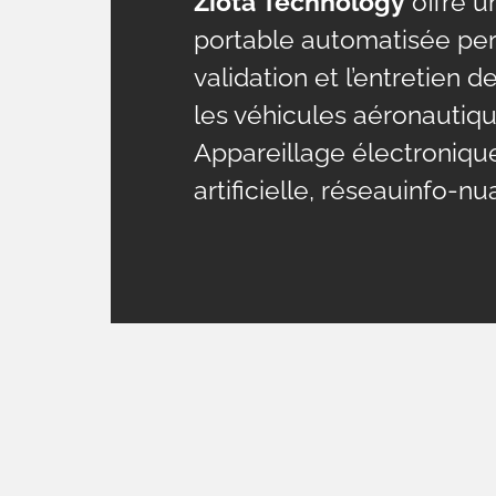
Ziota Technology
offre u
portable automatisée perme
validation et l’entretien 
les véhicules aéronautiqu
Appareillage électronique, 
artificielle, réseauinfo-n