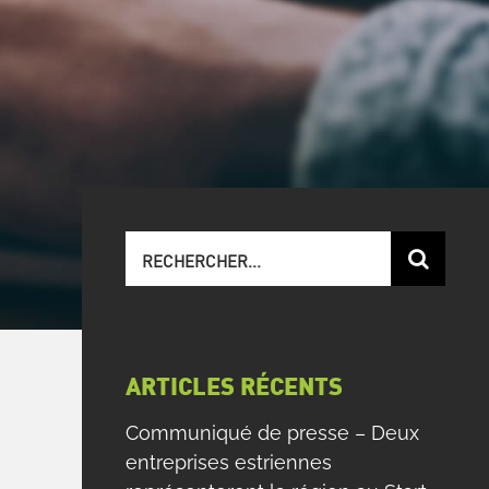
Recherche
sur
le
site
:
ARTICLES RÉCENTS
Communiqué de presse – Deux
entreprises estriennes