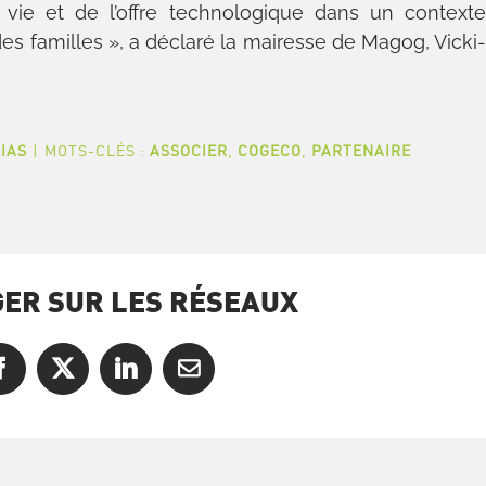
e vie et de l’offre technologique dans un context
 des familles », a déclaré la mairesse de Magog, Vicki
IAS
|
MOTS-CLÉS :
ASSOCIER
,
COGECO
,
PARTENAIRE
ER SUR LES RÉSEAUX
Facebook
X
LinkedIn
Courriel