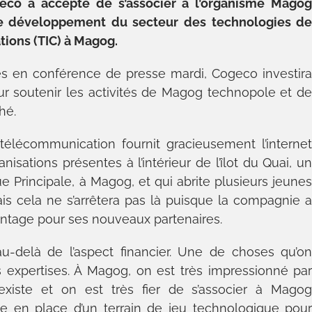
o a accepté de s’associer à l’organisme Mago
 le développement du secteur des technologies d
tions (TIC) à Magog.
es en conférence de presse mardi, Cogeco investir
r soutenir les activités de Magog technopole et d
hé.
élécommunication fournit gracieusement l’interne
anisations présentes à l’intérieur de l’îlot du Quai, u
ue Principale, à Magog, et qui abrite plusieurs jeune
is cela ne s’arrêtera pas là puisque la compagnie 
vantage pour ses nouveaux partenaires.
au-delà de l’aspect financier. Une de choses qu’o
des expertises. À Magog, on est très impressionné pa
i existe et on est très fier de s’associer à Mago
se en place d’un terrain de jeu technologique pou