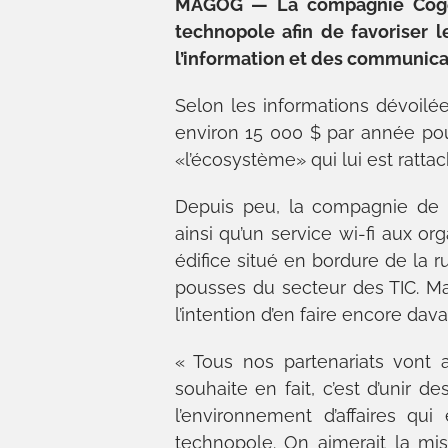
MAGOG — La compagnie Cogec
technopole afin de favoriser
l’information et des communica
Selon les informations dévoilé
environ 15 000 $ par année pou
«l’écosystème» qui lui est rattac
Depuis peu, la compagnie de t
ainsi qu’un service wi-fi aux org
édifice situé en bordure de la r
pousses du secteur des TIC. Ma
l’intention d’en faire encore da
« Tous nos partenariats vont 
souhaite en fait, c’est d’unir 
l’environnement d’affaires qu
technopole. On aimerait la mi