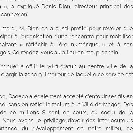
, a expliqué Denis Dion, directeur principal de
o connexion.
ardi, M. Dion en a aussi profité pour révéler qu
iciper à l’organisation d’une rencontre pour mobilise
haitant « réfléchir à l’ère numérique » et à so
gois. Ce rendez-vous aura lieu en mai prochain.
tinuer à offrir le wi-fi gratuit au centre ville de l
largir la zone à l’intérieur de laquelle ce service es
og, Cogeco a également accepté d’enfouir ses fils e
ce, sans en refiler la facture à la Ville de Magog. De
 de 20 millions $ sont en cours, au coeur de l
Nous avons le privilège d’avoir des interlocuteur
mportance du développement de notre milieu, d