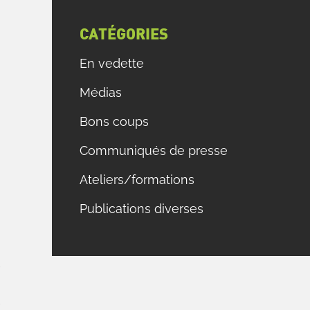
g
e
CATÉGORIES
En vedette
a
e
Médias
Bons coups
t
Communiqués de presse
n
Ateliers/formations
s
a
Publications diverses
n
r
g
r