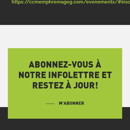
https://ccmemphremagog.com/evenements/#inscr
ABONNEZ-VOUS À
NOTRE INFOLETTRE ET
RESTEZ À JOUR!
M’ABONNER