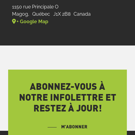
1150 rue Principale O
Magog
,
Québec
J1X 2B8
Canada
+ Google Map
ABONNEZ-VOUS À
NOTRE INFOLETTRE ET
RESTEZ À JOUR!
M’ABONNER