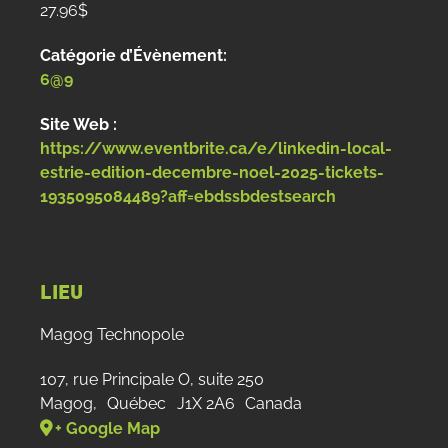
27.96$
Catégorie d’Évènement:
6@9
Site Web :
https://www.eventbrite.ca/e/linkedin-local-
estrie-edition-decembre-noel-2025-tickets-
1935095084489?aff=ebdssbdestsearch
LIEU
Magog Technopole
107, rue Principale O, suite 250
Magog
,
Québec
J1X 2A6
Canada
+ Google Map