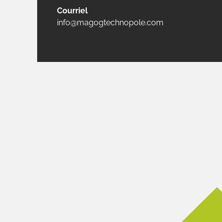
Courriel
info@magogtechnopole.com