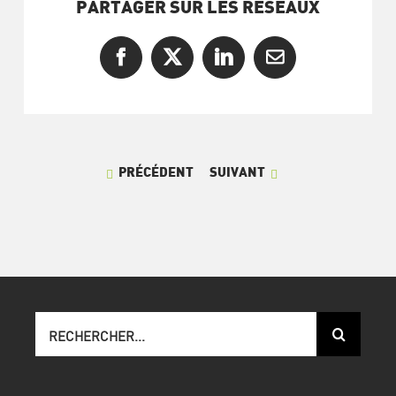
PARTAGER SUR LES RÉSEAUX
Facebook
X
LinkedIn
Courriel
PRÉCÉDENT
SUIVANT
Recherche
sur
le
site