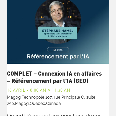
COMPLET – Connexion IA en affaires
– Référencement par l’IA (GEO)
16 AVRIL - 8:00 AM
À
11:30 AM
Magog Technopole
107, rue Principale O, suite
250,Magog,Québec,Canada
Quand l’IA répond aux questions de vos